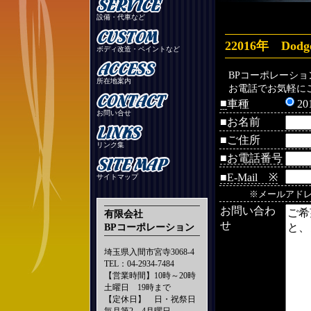
設備・代車など
22016年 Dod
ボディ改造・ペイントなど
BPコーポレーシ
所在地案内
お電話でお気軽に
■
車種
2
お問い合せ
■お名前
■ご住所
リンク集
■お電話番号
■E-Mail ※
サイトマップ
※メールアド
お問い合わ
有限会社
せ
BPコーポレーション
埼玉県入間市宮寺3068-4
TEL：04-2934-7484
【営業時間】10時～20時
土曜日 19時まで
【定休日】 日・祝祭日