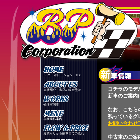
BPコーポレーション TOP
コチラのモデ
会社紹介～当店の鈑金塗装
新車のご案内
修理実例集
なお、こちら
残っているグ
各種業務案内
お問い合わせ
見積もりから納車までの流れ
中古車のご案