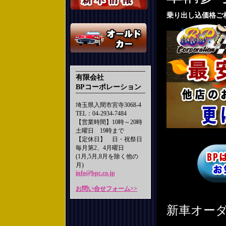
乗り出し込価格ご
有限会社
BPコーポレーション
埼玉県入間市宮寺3068-4
TEL：04-2934-7484
【営業時間】10時～20時
土曜日 19時まで
【定休日】 日・祝祭日
毎月第2、4月曜日
(1月,5月,8月を除く他の
月)
info@bpc.co.jp
お問い合せフォーム>>
新車オー