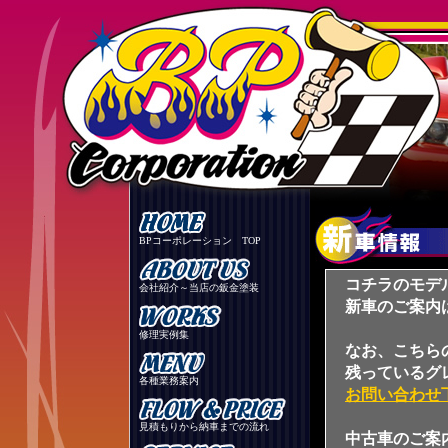
BPコーポレーション TOP
コチラのモデ
会社紹介～当店の鈑金塗装
新車のご案内
修理実例集
なお、こちら
残っているグ
各種業務案内
お問い合わせ
見積もりから納車までの流れ
中古車のご案