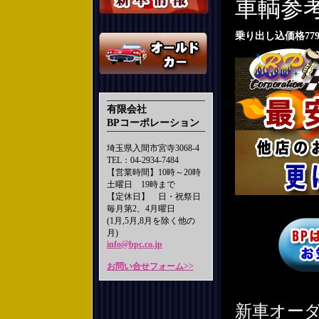
車輌
乗り出し込価格77
有限会社
BPコーポレーション
埼玉県入間市宮寺3068-4
TEL：04-2934-7484
【営業時間】10時～20時
土曜日 19時まで
【定休日】 日・祝祭日
毎月第2、4月曜日
(1月,5月,8月を除く他の
月)
info@bpc.co.jp
お問い合せフォーム>>
新車オー