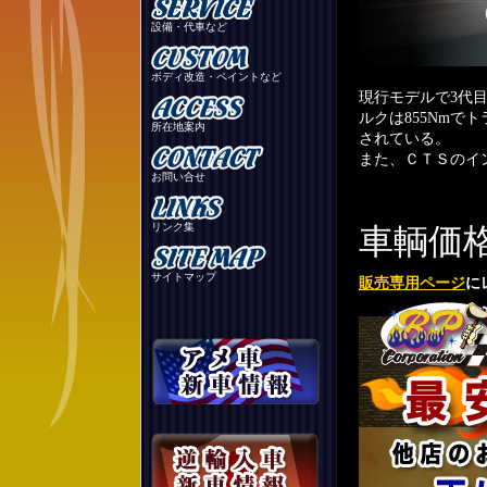
設備・代車など
ボディ改造・ペイントなど
現行モデルで3代目
ルクは855Nmで
所在地案内
されている。
また、ＣＴＳのイ
お問い合せ
リンク集
車輌
サイトマップ
販売専用ページ
に