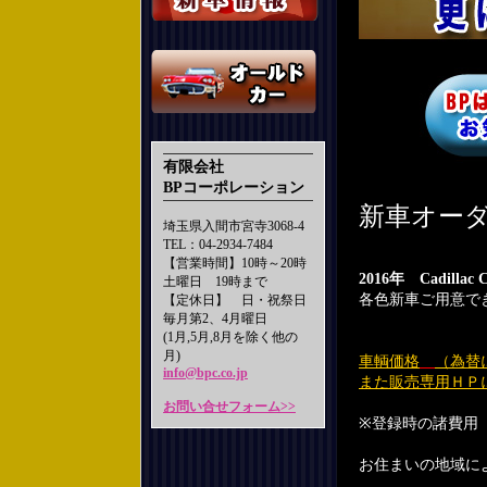
有限会社
BPコーポレーション
新車オー
埼玉県入間市宮寺3068-4
TEL：04-2934-7484
【営業時間】10時～20時
2016年 Cadill
土曜日 19時まで
各色新車ご用意で
【定休日】 日・祝祭日
毎月第2、4月曜日
(1月,5月,8月を除く他の
月)
車輌価格
（為替
info@bpc.co.jp
また販売専用ＨＰ
お問い合せフォーム>>
※登録時の諸費用
お住まいの地域に