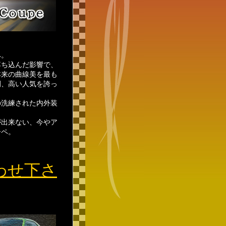
ペ。
落ち込んだ影響で、
本来の曲線美を最も
間、高い人気を誇っ
の洗練された内外装
が出来ない、今やア
ーペ。
わせ下さ