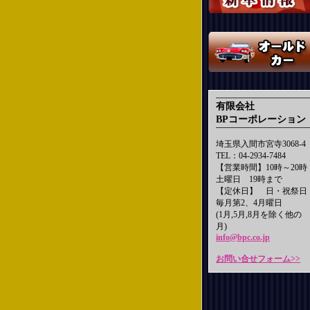
有限会社
BPコーポレーション
埼玉県入間市宮寺3068-4
TEL：04-2934-7484
【営業時間】10時～20時
土曜日 19時まで
【定休日】 日・祝祭日
毎月第2、4月曜日
(1月,5月,8月を除く他の
月)
info@bpc.co.jp
お問い合せフォーム>>