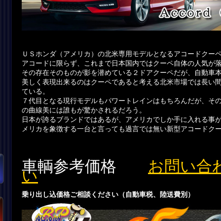
ＵＳホンダ（アメリカ）の北米専用モデルとなるアコードクー
アコードに限らず、これまで日本国内ではクーペ自体の人気が
その存在そのものが影を潜めている２ドアクーペだが、自動車
美しく表現出来るのはクーペであると考える北米市場では長い
ている。
７代目となる現行モデルもパワートレインはもちろんだが、そ
の曲線美には誰もが驚かされるだろう。
日本が誇るブランドではあるが、アメリカでしか手に入れる事
メリカを象徴する一台と言っても過言では無い新型アコードク
車輌参考価格
お問い合
い
乗り出し込価格ご相談ください（自動車税、陸送費別）