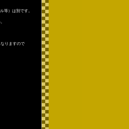
クル等）は別です。
い。
になりますので