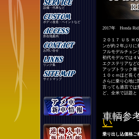
設備・代車など
ボディ改造・ペイントなど
2017年 Honda 
所在地案内
２０１７ ＵＳ 
ンが約２年ぶりに
お問い合せ
フルモデルチェン
初代モデルでは４
エクステリアなど
リンク集
アップトラック車
１０ｃｍほど長く
サイトマップ
さらに乗り心地に
言っても過言では
ど、全米で話題と
車輌
い
乗り出し込価格ご