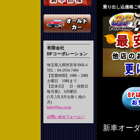
乗り出し込価格ご
有限会社
BPコーポレーション
埼玉県入間市宮寺3068-4
TEL：04-2934-7484
【営業時間】10時～20時
土曜日 19時まで
【定休日】 日・祝祭日
毎月第2、4月曜日
(1月,5月,8月を除く他の
月)
info@bpc.co.jp
お問い合せフォーム>>
新車オー