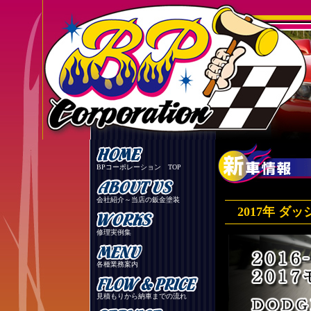
BPコーポレーション TOP
会社紹介～当店の鈑金塗装
2017年 ダッ
修理実例集
各種業務案内
見積もりから納車までの流れ