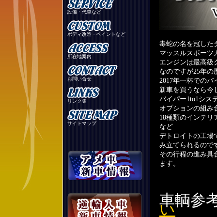
設備・代車など
ボディ改造・ペイントなど
毒蛇の名を冠した
マッスルスポーツ
所在地案内
エンジンは最高級グ
なのですが25年
お問い合せ
2017年一杯での
新車を買うなら今
バイパー1to1シ
リンク集
オプションの組み
18種類のインテ
サイトマップ
など
デトロイトの工場
み立てられるので
その行程の進み具
ます。
車輌
い