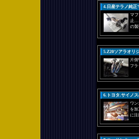
4.日産テラノ純
マフ
止…
の製
5.Z20ソアラオ
片側
フラ
6.トヨタ.サイノ
ワン
を加
に注