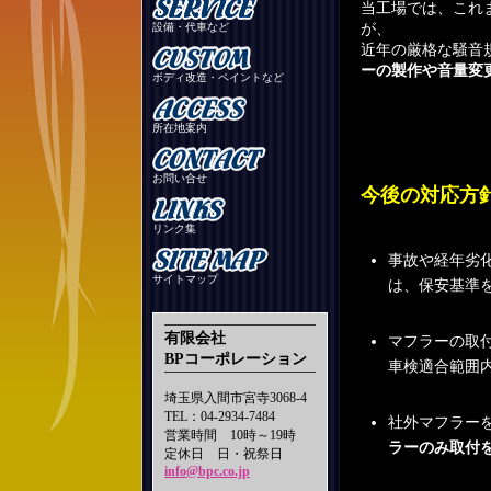
当工場では、これ
設備・代車など
が、
近年の厳格な騒音
ーの製作や音量変
ボディ改造・ペイントなど
所在地案内
お問い合せ
今後の対応方
リンク集
事故や経年劣
サイトマップ
は、保安基準
有限会社
マフラーの取
BPコーポレーション
車検適合範囲
埼玉県入間市宮寺3068-4
TEL：04-2934-7484
社外マフラー
営業時間 10時～19時
ラーのみ取付
定休日 日・祝祭日
info@bpc.co.jp