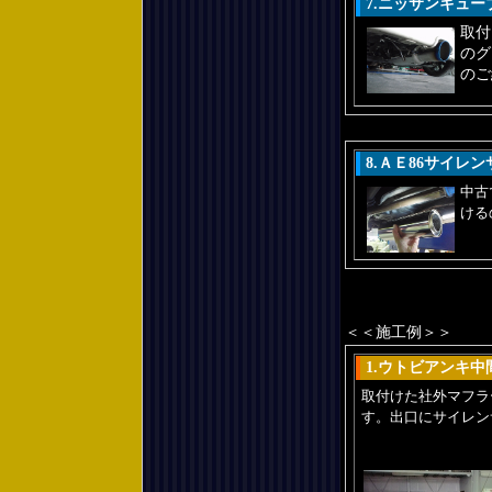
7.ニッサンキュ
取付
のグ
のご
8.ＡＥ86サイレ
中古
ける
＜＜施工例＞＞
1.ウトビアンキ
取付けた社外マフラ
す。出口にサイレン