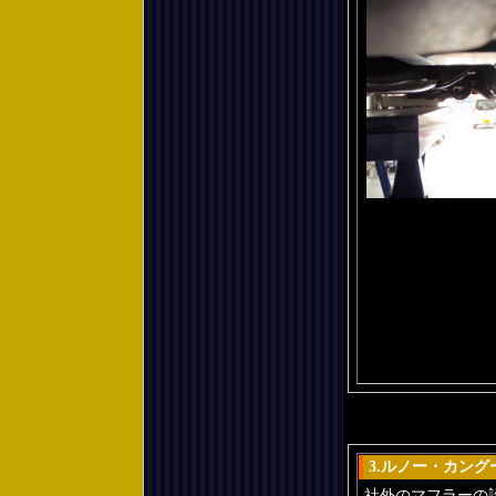
3.ルノー・カングー 
社外のマフラーの