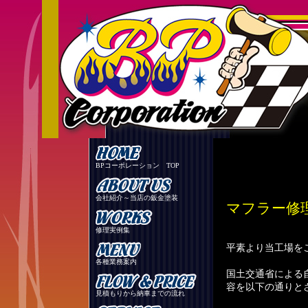
BPコーポレーション TOP
会社紹介～当店の鈑金塗装
マフラー修
修理実例集
平素より当工場を
各種業務案内
国土交通省による
容を以下の通りと
見積もりから納車までの流れ