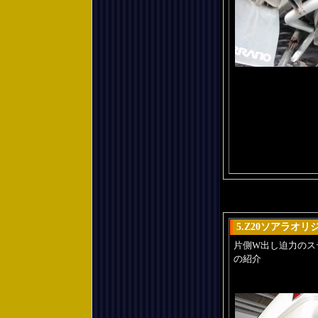
5.Z20ソアラオ
片側W出し迫力のス
の紹介