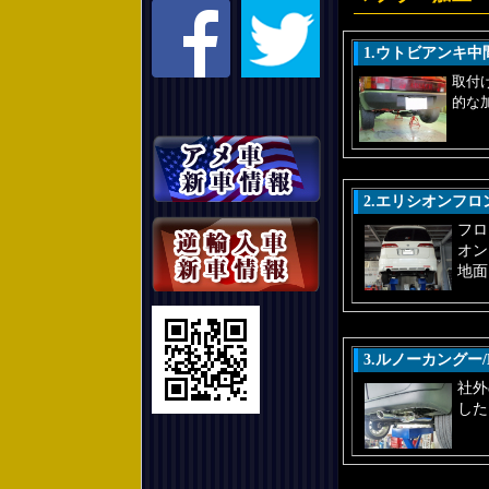
1.ウトビアンキ
取付
的な
2.エリシオンフ
フロ
オン
地面
3.ルノーカングー
社外
した