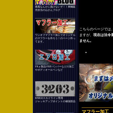
痛風なんかに負けないぞ！！車輌販
売担当の山さんブログ
こちらのページでは
ますが、
現在は法令
ワンオフマフラー加工でオリジナル
のマフラーを作ろう！のページ作っ
ません。
てます。
ワンオフ（オ
FRｐ製品/FRPバンパーなどの加工
やボディオールペンなど
BNR32スカイライン専用
ジャッキアップポイントの補強部品
マフラー加工