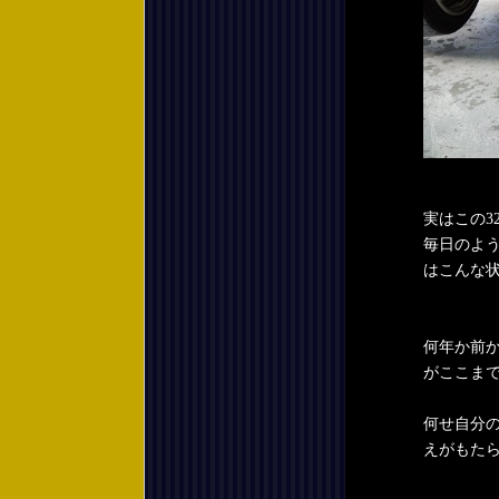
実はこの3
毎日のよ
はこんな
何年か前
がここま
何せ自分
えがもた