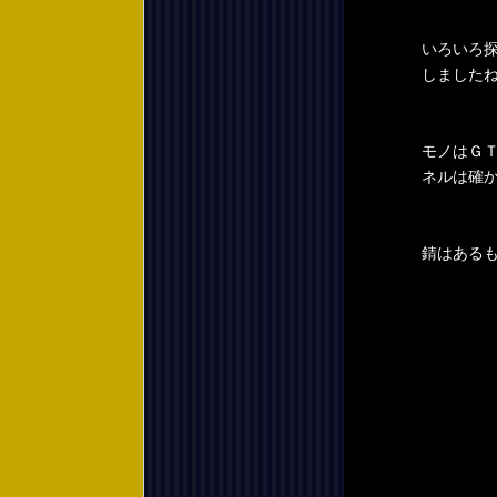
いろいろ探
しました
モノはＧ
ネルは確
錆はある