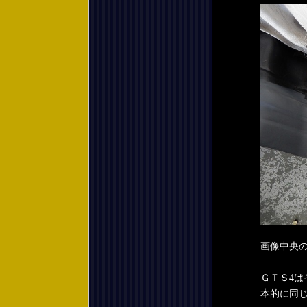
画像中央
ＧＴＳ4
本的に同