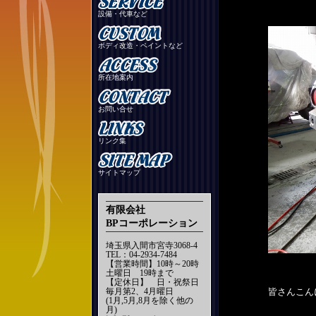
設備・代車など
ボディ改造・ペイントなど
所在地案内
お問い合せ
リンク集
サイトマップ
有限会社
BPコーポレーション
埼玉県入間市宮寺3068-4
TEL：04-2934-7484
【営業時間】10時～20時
土曜日 19時まで
【定休日】 日・祝祭日
毎月第2、4月曜日
皆さんこん
(1月,5月,8月を除く他の
月)