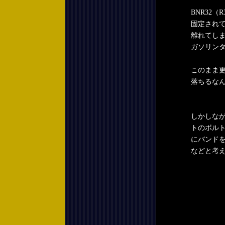
BNR32
固定され
離れてし
ガソリン
このまま
落ちるな
しかしな
トのボル
にバンド
などと考