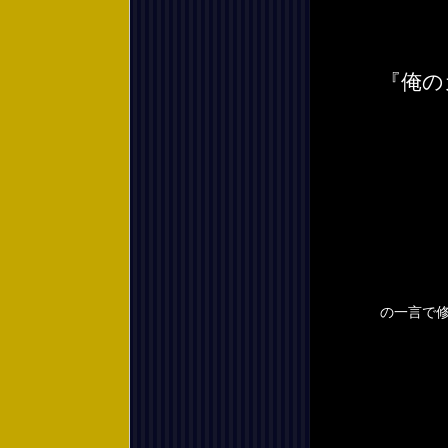
『俺の
の一言で