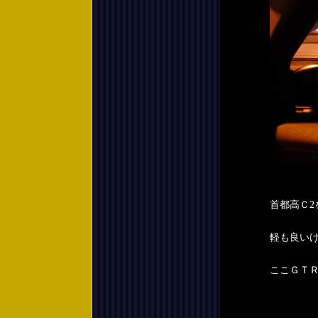
首都高Ｃ
軽も良い
ここＧＴ