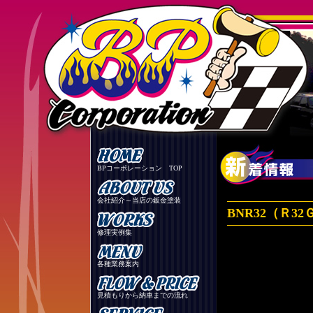
BPコーポレーション TOP
会社紹介～当店の鈑金塗装
BNR32（Ｒ
修理実例集
各種業務案内
見積もりから納車までの流れ