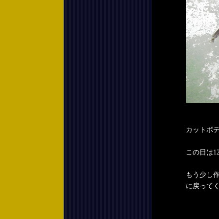
カットボ
この日は12
もう少し
に戻って